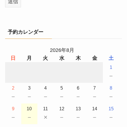
予約カレンダー
2026年8月
日
月
火
水
木
金
土
1
－
2
3
4
5
6
7
8
－
－
－
－
－
－
－
9
10
11
12
13
14
15
－
－
×
－
－
－
－