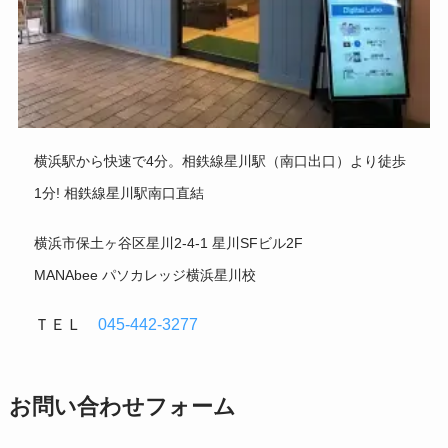
横浜駅から快速で4分。相鉄線星川駅（南口出口）より徒歩
1分! 相鉄線星川駅南口直結
横浜市保土ヶ谷区星川2-4-1 星川SFビル2F
MANAbee パソカレッジ横浜星川校
ＴＥＬ
045-442-3277
お問い合わせフォーム