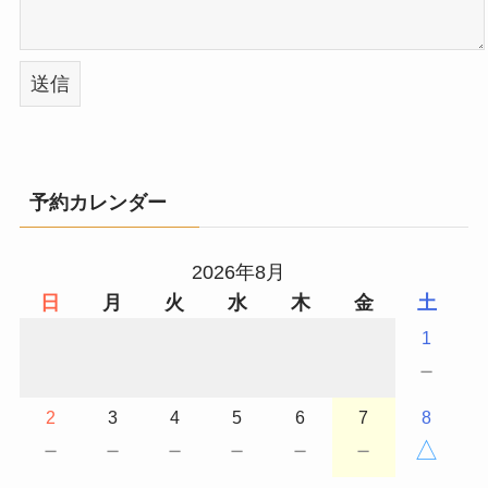
予約カレンダー
2026年8月
日
月
火
水
木
金
土
1
－
2
3
4
5
6
7
8
－
－
－
－
－
－
△