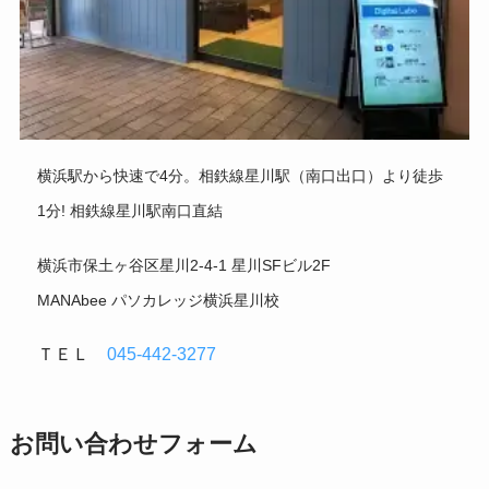
横浜駅から快速で4分。相鉄線星川駅（南口出口）より徒歩
1分! 相鉄線星川駅南口直結
横浜市保土ヶ谷区星川2-4-1 星川SFビル2F
MANAbee パソカレッジ横浜星川校
ＴＥＬ
045-442-3277
お問い合わせフォーム