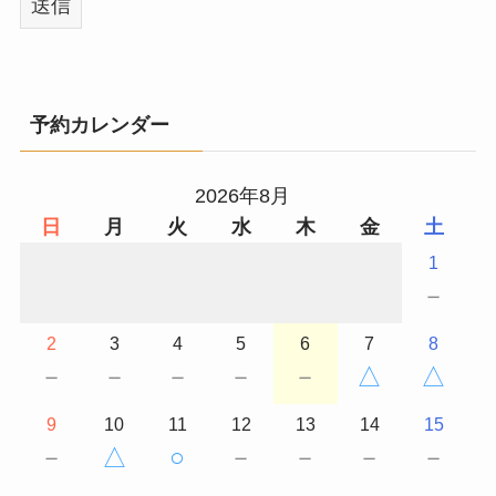
予約カレンダー
2026年8月
日
月
火
水
木
金
土
1
－
2
3
4
5
6
7
8
－
－
－
－
－
△
△
9
10
11
12
13
14
15
－
△
○
－
－
－
－