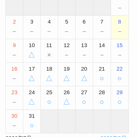
－
2
3
4
5
6
7
8
－
－
－
－
－
－
－
9
10
11
12
13
14
15
－
△
×
－
－
－
－
16
17
18
19
20
21
22
－
△
△
△
△
○
○
23
24
25
26
27
28
29
－
△
○
△
○
○
○
30
31
－
○