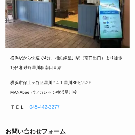
横浜駅から快速で4分。相鉄線星川駅（南口出口）より徒歩
1分! 相鉄線星川駅南口直結
横浜市保土ヶ谷区星川2-4-1 星川SFビル2F
MANAbee パソカレッジ横浜星川校
ＴＥＬ
045-442-3277
お問い合わせフォーム