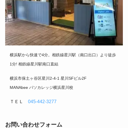
横浜駅から快速で4分。相鉄線星川駅（南口出口）より徒歩
1分! 相鉄線星川駅南口直結
横浜市保土ヶ谷区星川2-4-1 星川SFビル2F
MANAbee パソカレッジ横浜星川校
ＴＥＬ
045-442-3277
お問い合わせフォーム