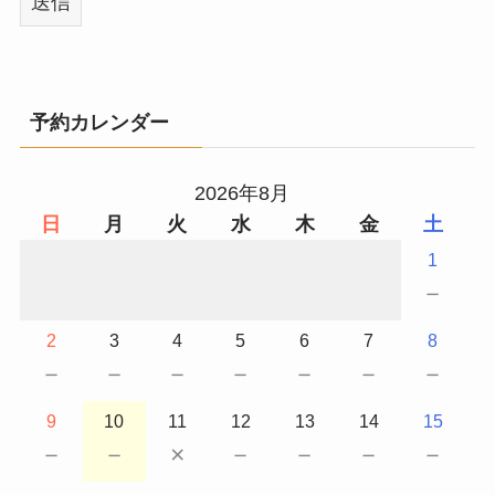
予約カレンダー
2026年8月
日
月
火
水
木
金
土
1
－
2
3
4
5
6
7
8
－
－
－
－
－
－
－
9
10
11
12
13
14
15
－
－
×
－
－
－
－