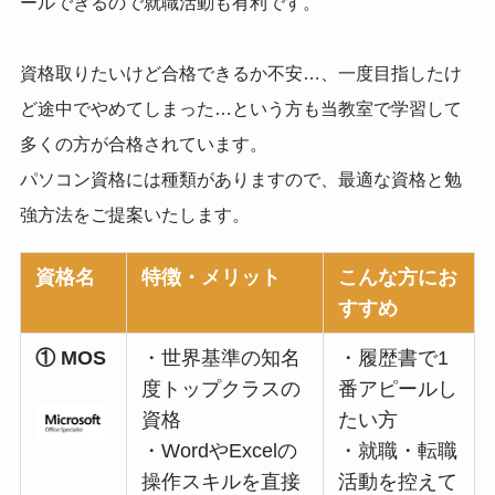
ールできるので就職活動も有利です。
資格取りたいけど合格できるか不安…、一度目指したけ
ど途中でやめてしまった…という方も当教室で学習して
多くの方が合格されています。
パソコン資格には種類がありますので、最適な資格と勉
強方法をご提案いたします。
資格名
特徴・メリット
こんな方にお
すすめ
① MOS
・世界基準の知名
・履歴書で1
度トップクラスの
番アピールし
資格
たい方
・WordやExcelの
・就職・転職
操作スキルを直接
活動を控えて