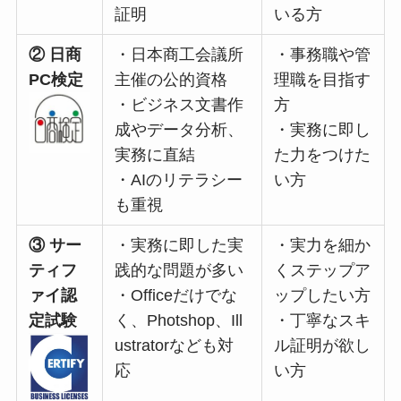
証明
いる方
② 日商
・日本商工会議所
・事務職や管
PC検定
主催の公的資格
理職を目指す
・ビジネス文書作
方
成やデータ分析、
・実務に即し
実務に直結
た力をつけた
・AIのリテラシー
い方
も重視
③ サー
・実務に即した実
・実力を細か
ティフ
践的な問題が多い
くステップア
ァイ認
・Officeだけでな
ップしたい方
定試験
く、Photshop、Ill
・丁寧なスキ
ustratorなども対
ル証明が欲し
応
い方