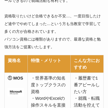
ールできるので就職活動も有利です。
資格取りたいけど合格できるか不安…、一度目指したけ
ど途中でやめてしまった…という方も当教室で学習して
多くの方が合格されています。
パソコン資格には種類がありますので、最適な資格と勉
強方法をご提案いたします。
資格名
特徴・メリット
こんな方にお
すすめ
① MOS
・世界基準の知名
・履歴書で1
度トップクラスの
番アピールし
資格
たい方
・WordやExcelの
・就職・転職
操作スキルを直接
活動を控えて