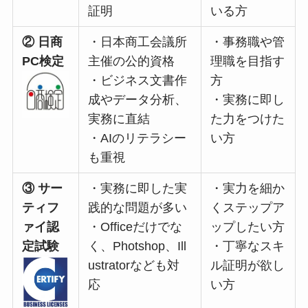
証明
いる方
② 日商
・日本商工会議所
・事務職や管
PC検定
主催の公的資格
理職を目指す
・ビジネス文書作
方
成やデータ分析、
・実務に即し
実務に直結
た力をつけた
・AIのリテラシー
い方
も重視
③ サー
・実務に即した実
・実力を細か
ティフ
践的な問題が多い
くステップア
ァイ認
・Officeだけでな
ップしたい方
定試験
く、Photshop、Ill
・丁寧なスキ
ustratorなども対
ル証明が欲し
応
い方