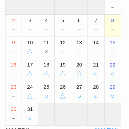
－
2
3
4
5
6
7
8
－
－
－
－
－
－
－
9
10
11
12
13
14
15
－
△
×
－
－
－
－
16
17
18
19
20
21
22
－
△
△
△
△
○
○
23
24
25
26
27
28
29
－
△
○
△
○
○
○
30
31
－
○