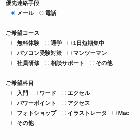
優先連絡手段
メール
電話
ご希望コース
無料体験
通学
1日短期集中
パソコン受験対策
マンツーマン
社員研修
相談サポート
その他
ご希望科目
入門
ワード
エクセル
パワーポイント
アクセス
フォトショップ
イラストレータ
Mac
その他