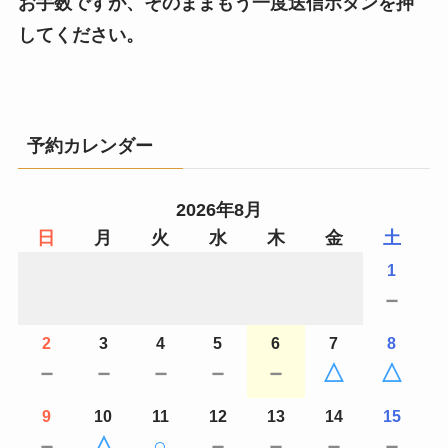
お手数ですが、そのままもう一度送信ボタンを押
してください。
予約カレンダー
2026年8月
日
月
火
水
木
金
土
1
－
2
3
4
5
6
7
8
－
－
－
－
－
△
△
9
10
11
12
13
14
15
－
△
○
－
－
－
－