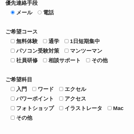
優先連絡手段
メール
電話
ご希望コース
無料体験
通学
1日短期集中
パソコン受験対策
マンツーマン
社員研修
相談サポート
その他
ご希望科目
入門
ワード
エクセル
パワーポイント
アクセス
フォトショップ
イラストレータ
Mac
その他