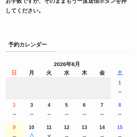
お手数ですが、そのままもう一度送信ボタンを押
してください。
予約カレンダー
2026年8月
日
月
火
水
木
金
土
1
－
2
3
4
5
6
7
8
－
－
－
－
－
－
－
9
10
11
12
13
14
15
－
△
×
－
－
－
－