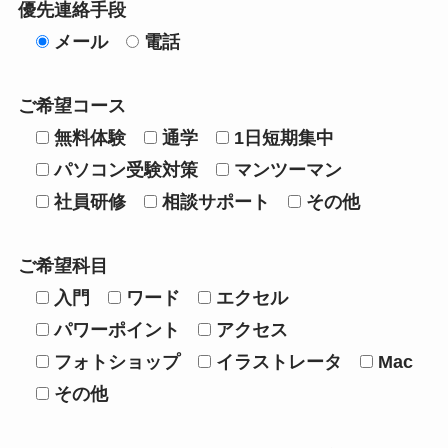
優先連絡手段
メール
電話
ご希望コース
無料体験
通学
1日短期集中
パソコン受験対策
マンツーマン
社員研修
相談サポート
その他
ご希望科目
入門
ワード
エクセル
パワーポイント
アクセス
フォトショップ
イラストレータ
Mac
その他