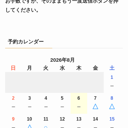
お手数ですが、そのままもう一度送信ボタンを押
してください。
予約カレンダー
2026年8月
日
月
火
水
木
金
土
1
－
2
3
4
5
6
7
8
－
－
－
－
－
△
△
9
10
11
12
13
14
15
－
△
○
－
－
－
－