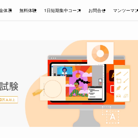
金体系
無料体験
1日短期集中コース
お問合せ
マンツーマ
。