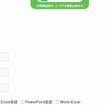
Excel基礎
PowerPoint基礎
Word+Excel