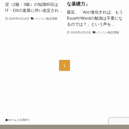
な基礎力」
定（2級・3級）の知識科目は
IT・DXの進展に伴い改定され...
最近、「AIが進化すれば、もう
ExcelやWordの勉強は不要にな
2026年4月16日
パソコン検定受験
るのでは？」という声を...
2026年4月13日
パソコン検定受験
1
ホーム
日商PC