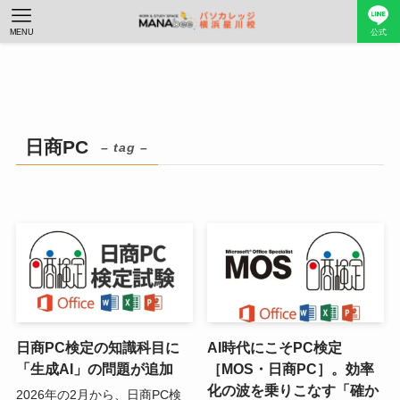
MENU
公式
日商PC
– tag –
日商PC検定の知識科目に
AI時代にこそPC検定
「生成AI」の問題が追加
［MOS・日商PC］。効率
化の波を乗りこなす「確か
2026年の2月から、日商PC検